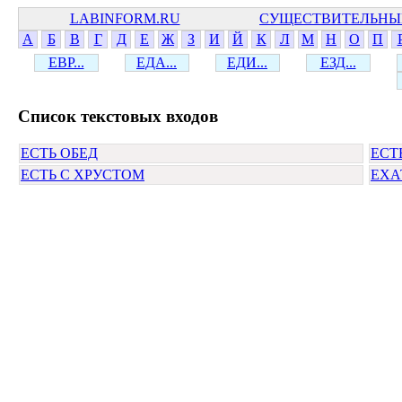
LABINFORM.RU
СУЩЕСТВИТЕЛЬНЫ
А
Б
В
Г
Д
Е
Ж
З
И
Й
К
Л
М
Н
О
П
ЕВР...
ЕДА...
ЕДИ...
ЕЗД...
Cписок текстовых входов
ЕСТЬ ОБЕД
ЕСТ
ЕСТЬ С ХРУСТОМ
ЕХА