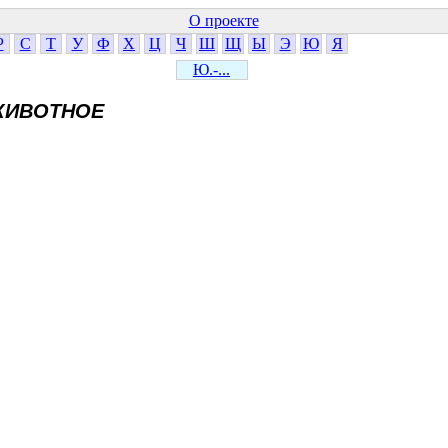
О проекте
Р
С
Т
У
Ф
Х
Ц
Ч
Ш
Щ
Ы
Э
Ю
Я
Ю.-...
ЖИВОТНОЕ