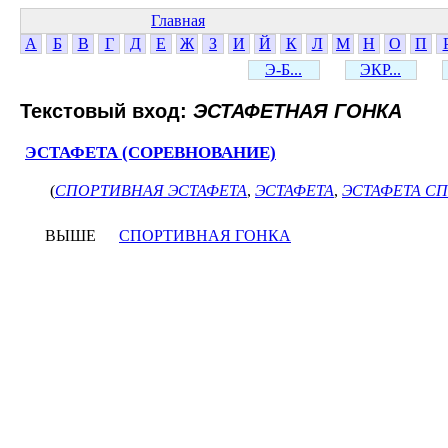
Главная
А
Б
В
Г
Д
Е
Ж
З
И
Й
К
Л
М
Н
О
П
Э-Б...
ЭКР...
Текстовый вход:
ЭСТАФЕТНАЯ ГОНКА
ЭСТАФЕТА (СОРЕВНОВАНИЕ)
(
СПОРТИВНАЯ ЭСТАФЕТА
,
ЭСТАФЕТА
,
ЭСТАФЕТА С
ВЫШЕ
СПОРТИВНАЯ ГОНКА