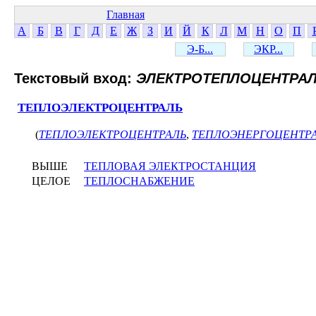
Главная
А
Б
В
Г
Д
Е
Ж
З
И
Й
К
Л
М
Н
О
П
Э-Б...
ЭКР...
Текстовый вход:
ЭЛЕКТРОТЕПЛОЦЕНТРА
ТЕПЛОЭЛЕКТРОЦЕНТРАЛЬ
(
ТЕПЛОЭЛЕКТРОЦЕНТРАЛЬ
,
ТЕПЛОЭНЕРГОЦЕНТР
ВЫШЕ
ТЕПЛОВАЯ ЭЛЕКТРОСТАНЦИЯ
ЦЕЛОЕ
ТЕПЛОСНАБЖЕНИЕ