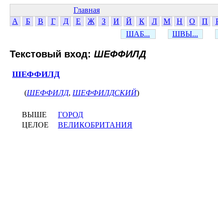
Главная
А
Б
В
Г
Д
Е
Ж
З
И
Й
К
Л
М
Н
О
П
ШАБ...
ШВЫ...
Текстовый вход:
ШЕФФИЛД
ШЕФФИЛД
(
ШЕФФИЛД
,
ШЕФФИЛДСКИЙ
)
ВЫШЕ
ГОРОД
ЦЕЛОЕ
ВЕЛИКОБРИТАНИЯ