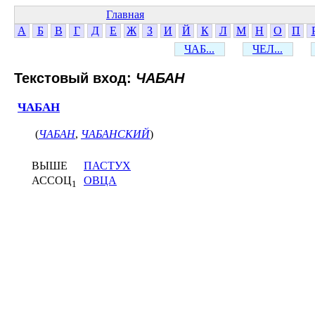
Главная
А
Б
В
Г
Д
Е
Ж
З
И
Й
К
Л
М
Н
О
П
ЧАБ...
ЧЕЛ...
Текстовый вход:
ЧАБАН
ЧАБАН
(
ЧАБАН
,
ЧАБАНСКИЙ
)
ВЫШЕ
ПАСТУХ
АССОЦ
ОВЦА
1