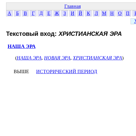
Главная
А
Б
В
Г
Д
Е
Ж
З
И
Й
К
Л
М
Н
О
П
Текстовый вход:
ХРИСТИАНСКАЯ ЭРА
НАША ЭРА
(
НАША ЭРА
,
НОВАЯ ЭРА
,
ХРИСТИАНСКАЯ ЭРА
)
ВЫШЕ
ИСТОРИЧЕСКИЙ ПЕРИОД