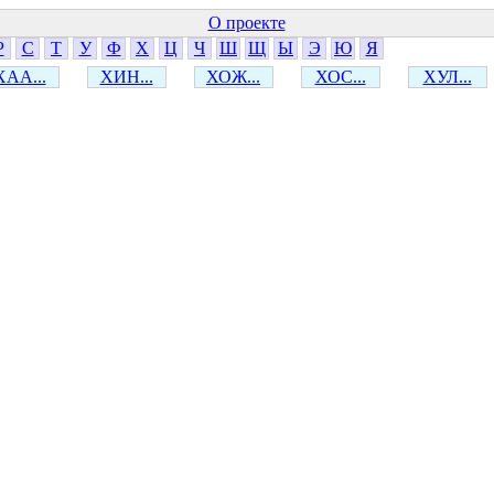
О проекте
Р
С
Т
У
Ф
Х
Ц
Ч
Ш
Щ
Ы
Э
Ю
Я
ХАА...
ХИН...
ХОЖ...
ХОС...
ХУЛ...