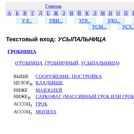
Главная
А
Б
В
Г
Д
Е
Ж
З
И
Й
К
Л
М
Н
О
П
У Р...
УВИ...
УГР...
УДО...
УСМ...
УСУ..
Текстовый вход:
УСЫПАЛЬНИЦА
ГРОБНИЦА
(
ГРОБНИЦА
,
ГРОБНИЧНЫЙ
,
УСЫПАЛЬНИЦА
)
ВЫШЕ
СООРУЖЕНИЕ, ПОСТРОЙКА
ЦЕЛОЕ
КЛАДБИЩЕ
В
НИЖЕ
МАВЗОЛЕЙ
НИЖЕ
САРКОФАГ (МАССИВНЫЙ ГРОБ ИЛИ ГРО
В
АССОЦ
ГРОБ
1
АССОЦ
МОГИЛА
1