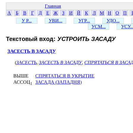
Главная
А
Б
В
Г
Д
Е
Ж
З
И
Й
К
Л
М
Н
О
П
У Р...
УВИ...
УГР...
УДО...
УСМ...
УСУ..
Текстовый вход:
УСТРОИТЬ ЗАСАДУ
ЗАСЕСТЬ В ЗАСАДУ
(
ЗАСЕСТЬ
,
ЗАСЕСТЬ В ЗАСАДУ
,
СПРЯТАТЬСЯ В ЗАСА
ВЫШЕ
СПРЯТАТЬСЯ В УКРЫТИЕ
АССОЦ
ЗАСАДА (ЗАПАДНЯ)
1