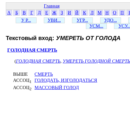
Главная
А
Б
В
Г
Д
Е
Ж
З
И
Й
К
Л
М
Н
О
П
У Р...
УВИ...
УГР...
УДО...
УСМ...
УСУ..
Текстовый вход:
УМЕРЕТЬ ОТ ГОЛОДА
ГОЛОДНАЯ СМЕРТЬ
(
ГОЛОДНАЯ СМЕРТЬ
,
УМЕРЕТЬ ГОЛОДНОЙ СМЕРТ
ВЫШЕ
СМЕРТЬ
АССОЦ
ГОЛОДАТЬ, ИЗГОЛОДАТЬСЯ
1
АССОЦ
МАССОВЫЙ ГОЛОД
2