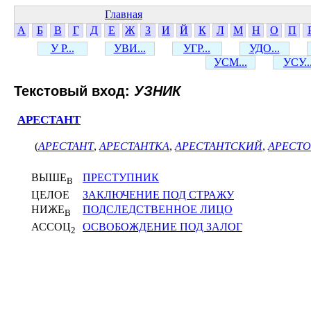
Главная
А
Б
В
Г
Д
Е
Ж
З
И
Й
К
Л
М
Н
О
П
У Р...
УВИ...
УГР...
УДО...
УСМ...
УСУ..
Текстовый вход:
УЗНИК
АРЕСТАНТ
(
АРЕСТАНТ
,
АРЕСТАНТКА
,
АРЕСТАНТСКИЙ
,
АРЕСТ
ВЫШЕ
ПРЕСТУПНИК
В
ЦЕЛОЕ
ЗАКЛЮЧЕНИЕ ПОД СТРАЖУ
НИЖЕ
ПОДСЛЕДСТВЕННОЕ ЛИЦО
В
АССОЦ
ОСВОБОЖДЕНИЕ ПОД ЗАЛОГ
2