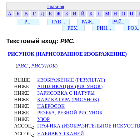
Главная
А
Б
В
Г
Д
Е
Ж
З
И
Й
К
Л
М
Н
О
П
Р....
РАВ...
РАЖ...
РАЙ...
РЕУ...
РИН...
РОЗ..
Текстовый вход:
РИС.
РИСУНОК (НАРИСОВАННОЕ ИЗОБРАЖЕНИЕ)
(
РИС.
,
РИСУНОК
)
ВЫШЕ
ИЗОБРАЖЕНИЕ (РЕЗУЛЬТАТ)
НИЖЕ
АППЛИКАЦИЯ (РИСУНОК)
НИЖЕ
ЗАРИСОВКА С НАТУРЫ
НИЖЕ
КАРИКАТУРА (РИСУНОК)
НИЖЕ
НАБРОСОК
НИЖЕ
РЕЗЬБА, РЕЗНОЙ РИСУНОК
НИЖЕ
УЗОР
АССОЦ
ГРАФИКА (ИЗОБРАЗИТЕЛЬНОЕ ИСКУССТВ
2
АССОЦ
НАБИВКА ТКАНЕЙ
2