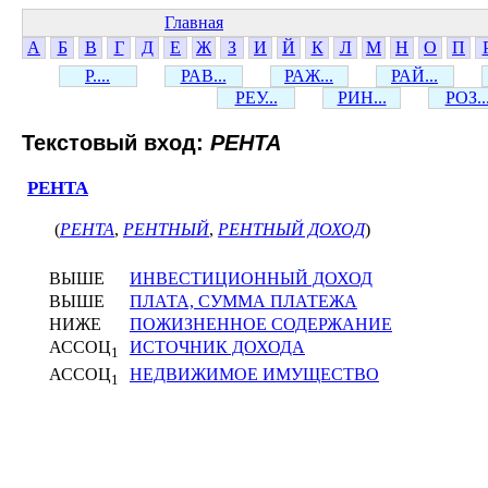
Главная
А
Б
В
Г
Д
Е
Ж
З
И
Й
К
Л
М
Н
О
П
Р....
РАВ...
РАЖ...
РАЙ...
РЕУ...
РИН...
РОЗ..
Текстовый вход:
РЕНТА
РЕНТА
(
РЕНТА
,
РЕНТНЫЙ
,
РЕНТНЫЙ ДОХОД
)
ВЫШЕ
ИНВЕСТИЦИОННЫЙ ДОХОД
ВЫШЕ
ПЛАТА, СУММА ПЛАТЕЖА
НИЖЕ
ПОЖИЗНЕННОЕ СОДЕРЖАНИЕ
АССОЦ
ИСТОЧНИК ДОХОДА
1
АССОЦ
НЕДВИЖИМОЕ ИМУЩЕСТВО
1