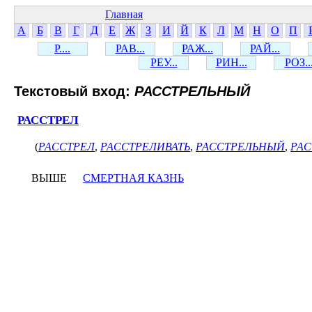
Главная
А
Б
В
Г
Д
Е
Ж
З
И
Й
К
Л
М
Н
О
П
Р....
РАВ...
РАЖ...
РАЙ...
РЕУ...
РИН...
РОЗ..
Текстовый вход:
РАССТРЕЛЬНЫЙ
РАССТРЕЛ
(
РАССТРЕЛ
,
РАССТРЕЛИВАТЬ
,
РАССТРЕЛЬНЫЙ
,
РАС
ВЫШЕ
СМЕРТНАЯ КАЗНЬ