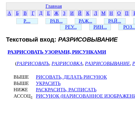
Главная
А
Б
В
Г
Д
Е
Ж
З
И
Й
К
Л
М
Н
О
П
Р....
РАВ...
РАЖ...
РАЙ...
РЕУ...
РИН...
РОЗ..
Текстовый вход:
РАЗРИСОВЫВАНИЕ
РАЗРИСОВАТЬ УЗОРАМИ, РИСУНКАМИ
(
РАЗРИСОВАТЬ
,
РАЗРИСОВКА
,
РАЗРИСОВЫВАНИЕ
,
ВЫШЕ
РИСОВАТЬ, ДЕЛАТЬ РИСУНОК
ВЫШЕ
УКРАСИТЬ
НИЖЕ
РАСКРАСИТЬ, РАСПИСАТЬ
АССОЦ
РИСУНОК (НАРИСОВАННОЕ ИЗОБРАЖЕН
1