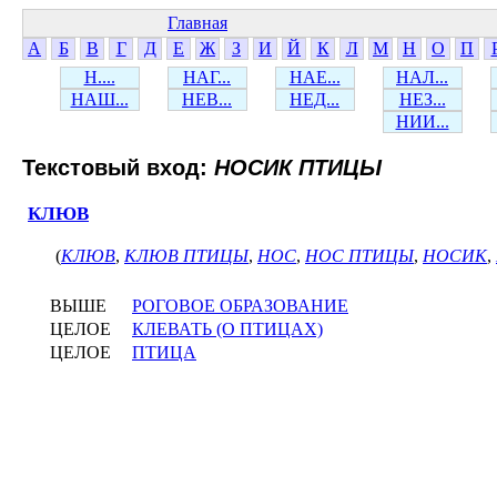
Главная
А
Б
В
Г
Д
Е
Ж
З
И
Й
К
Л
М
Н
О
П
Н....
НАГ...
НАЕ...
НАЛ...
НАШ...
НЕВ...
НЕД...
НЕЗ...
НИИ...
Текстовый вход:
НОСИК ПТИЦЫ
КЛЮВ
(
КЛЮВ
,
КЛЮВ ПТИЦЫ
,
НОС
,
НОС ПТИЦЫ
,
НОСИК
,
ВЫШЕ
РОГОВОЕ ОБРАЗОВАНИЕ
ЦЕЛОЕ
КЛЕВАТЬ (О ПТИЦАХ)
ЦЕЛОЕ
ПТИЦА