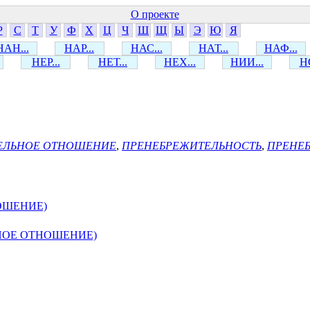
О проекте
Р
С
Т
У
Ф
Х
Ц
Ч
Ш
Щ
Ы
Э
Ю
Я
НАН...
НАР...
НАС...
НАТ...
НАФ...
НЕР...
НЕТ...
НЕХ...
НИИ...
НО
ЕЛЬНОЕ ОТНОШЕНИЕ
,
ПРЕНЕБРЕЖИТЕЛЬНОСТЬ
,
ПРЕНЕ
ОШЕНИЕ)
НОЕ ОТНОШЕНИЕ)