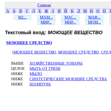
Главная
А
Б
В
Г
Д
Е
Ж
З
И
Й
К
Л
М
Н
О
П
М2...
МАМ...
МАС...
МАФ...
МИР...
МНР...
МОМ...
Текстовый вход:
МОЮЩЕЕ ВЕЩЕСТВО
МОЮЩЕЕ СРЕДСТВО
(
МОЮЩЕЕ ВЕЩЕСТВО
,
МОЮЩЕЕ СРЕДСТВО
,
СРЕ
ВЫШЕ
ХОЗЯЙСТВЕННЫЕ ТОВАРЫ
ЦЕЛОЕ
МЫТЬ ОТ ГРЯЗИ
НИЖЕ
МЫЛО
НИЖЕ
СИНТЕТИЧЕСКИЕ МОЮЩИЕ СРЕДСТВА
НИЖЕ
ШАМПУНЬ