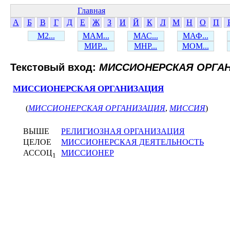
Главная
А
Б
В
Г
Д
Е
Ж
З
И
Й
К
Л
М
Н
О
П
М2...
МАМ...
МАС...
МАФ...
МИР...
МНР...
МОМ...
Текстовый вход:
МИССИОНЕРСКАЯ ОРГА
МИССИОНЕРСКАЯ ОРГАНИЗАЦИЯ
(
МИССИОНЕРСКАЯ ОРГАНИЗАЦИЯ
,
МИССИЯ
)
ВЫШЕ
РЕЛИГИОЗНАЯ ОРГАНИЗАЦИЯ
ЦЕЛОЕ
МИССИОНЕРСКАЯ ДЕЯТЕЛЬНОСТЬ
АССОЦ
МИССИОНЕР
1