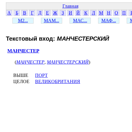
Главная
А
Б
В
Г
Д
Е
Ж
З
И
Й
К
Л
М
Н
О
П
М2...
МАМ...
МАС...
МАФ...
Текстовый вход:
МАНЧЕСТЕРСКИЙ
МАНЧЕСТЕР
(
МАНЧЕСТЕР
,
МАНЧЕСТЕРСКИЙ
)
ВЫШЕ
ПОРТ
ЦЕЛОЕ
ВЕЛИКОБРИТАНИЯ