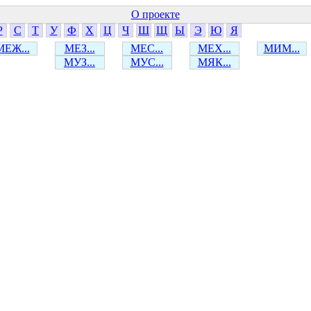
О проекте
Р
С
Т
У
Ф
Х
Ц
Ч
Ш
Щ
Ы
Э
Ю
Я
МЕЖ...
МЕЗ...
МЕС...
МЕХ...
МИМ...
МУЗ...
МУС...
МЯК...