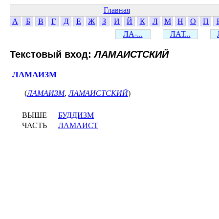
Главная
А
Б
В
Г
Д
Е
Ж
З
И
Й
К
Л
М
Н
О
П
ЛА-...
ЛАТ...
Текстовый вход:
ЛАМАИСТСКИЙ
ЛАМАИЗМ
(
ЛАМАИЗМ
,
ЛАМАИСТСКИЙ
)
ВЫШЕ
БУДДИЗМ
ЧАСТЬ
ЛАМАИСТ