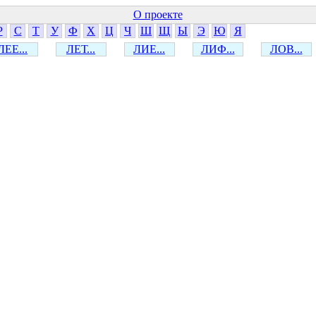
О проекте
Р
С
Т
У
Ф
Х
Ц
Ч
Ш
Щ
Ы
Э
Ю
Я
ЛЕЕ...
ЛЕТ...
ЛИЕ...
ЛИФ...
ЛОВ...