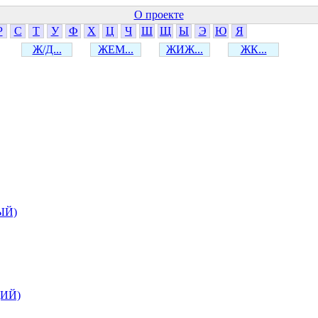
О проекте
Р
С
Т
У
Ф
Х
Ц
Ч
Ш
Щ
Ы
Э
Ю
Я
Ж/Д...
ЖЕМ...
ЖИЖ...
ЖК...
ЫЙ)
ИЙ)