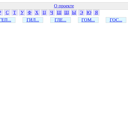
О проекте
Р
С
Т
У
Ф
Х
Ц
Ч
Ш
Щ
Ы
Э
Ю
Я
ГЕП...
ГИЛ...
ГЛЕ...
ГОМ...
ГОС...