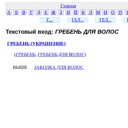
Главная
А
Б
В
Г
Д
Е
Ж
З
И
Й
К
Л
М
Н
О
П
Г....
ГАЛ...
ГЕЛ...
Текстовый вход:
ГРЕБЕНЬ ДЛЯ ВОЛОС
ГРЕБЕНЬ (УКРАШЕНИЕ)
(
ГРЕБЕНЬ
,
ГРЕБЕНЬ ДЛЯ ВОЛОС
)
ВЫШЕ
ЗАКОЛКА ДЛЯ ВОЛОС