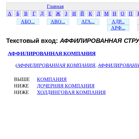
Главная
А
Б
В
Г
Д
Е
Ж
З
И
Й
К
Л
М
Н
О
П
АБО...
АВО...
АГА...
АДР...
АРФ...
Текстовый вход:
АФФИЛИРОВАННАЯ СТРУ
АФФИЛИРОВАННАЯ КОМПАНИЯ
(
АФФИЛИРОВАННАЯ КОМПАНИЯ
,
АФФИЛИРОВАНН
ВЫШЕ
КОМПАНИЯ
НИЖЕ
ДОЧЕРНЯЯ КОМПАНИЯ
НИЖЕ
ХОЛДИНГОВАЯ КОМПАНИЯ