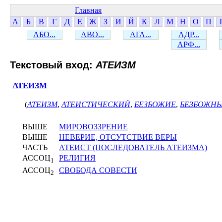
Главная
А
Б
В
Г
Д
Е
Ж
З
И
Й
К
Л
М
Н
О
П
АБО...
АВО...
АГА...
АДР...
АРФ...
Текстовый вход:
АТЕИЗМ
АТЕИЗМ
(
АТЕИЗМ
,
АТЕИСТИЧЕСКИЙ
,
БЕЗБОЖИЕ
,
БЕЗБОЖН
ВЫШЕ
МИРОВОЗЗРЕНИЕ
ВЫШЕ
НЕВЕРИЕ, ОТСУТСТВИЕ ВЕРЫ
ЧАСТЬ
АТЕИСТ (ПОСЛЕДОВАТЕЛЬ АТЕИЗМА)
АССОЦ
РЕЛИГИЯ
1
АССОЦ
СВОБОДА СОВЕСТИ
2