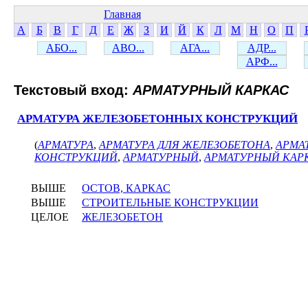
Главная
А
Б
В
Г
Д
Е
Ж
З
И
Й
К
Л
М
Н
О
П
АБО...
АВО...
АГА...
АДР...
АРФ...
Текстовый вход:
АРМАТУРНЫЙ КАРКАС
АРМАТУРА ЖЕЛЕЗОБЕТОННЫХ КОНСТРУКЦИЙ
(
АРМАТУРА
,
АРМАТУРА ДЛЯ ЖЕЛЕЗОБЕТОНА
,
АРМА
КОНСТРУКЦИЙ
,
АРМАТУРНЫЙ
,
АРМАТУРНЫЙ КАР
ВЫШЕ
ОСТОВ, КАРКАС
ВЫШЕ
СТРОИТЕЛЬНЫЕ КОНСТРУКЦИИ
ЦЕЛОЕ
ЖЕЛЕЗОБЕТОН