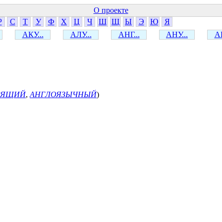
О проекте
Р
С
Т
У
Ф
Х
Ц
Ч
Ш
Щ
Ы
Э
Ю
Я
АКУ...
АЛУ...
АНГ...
АНУ...
АР
РЯЩИЙ
,
АНГЛОЯЗЫЧНЫЙ
)