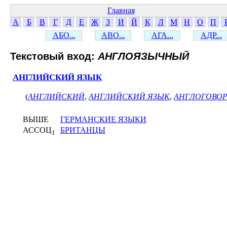
Главная
А
Б
В
Г
Д
Е
Ж
З
И
Й
К
Л
М
Н
О
П
АБО...
АВО...
АГА...
АДР...
Текстовый вход:
АНГЛОЯЗЫЧНЫЙ
АНГЛИЙСКИЙ ЯЗЫК
(
АНГЛИЙСКИЙ
,
АНГЛИЙСКИЙ ЯЗЫК
,
АНГЛОГОВО
ВЫШЕ
ГЕРМАНСКИЕ ЯЗЫКИ
АССОЦ
БРИТАНЦЫ
1