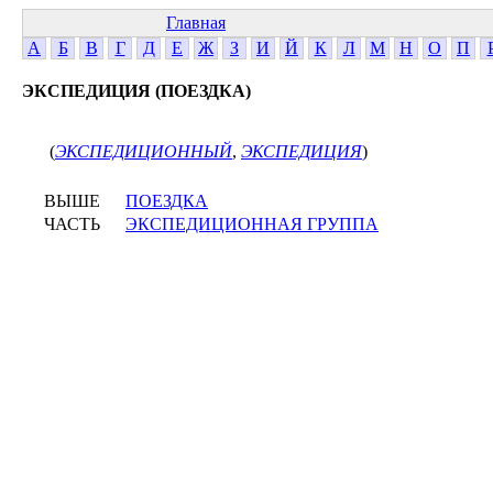
Главная
А
Б
В
Г
Д
Е
Ж
З
И
Й
К
Л
М
Н
О
П
ЭКСПЕДИЦИЯ (ПОЕЗДКА)
(
ЭКСПЕДИЦИОННЫЙ
,
ЭКСПЕДИЦИЯ
)
ВЫШЕ
ПОЕЗДКА
ЧАСТЬ
ЭКСПЕДИЦИОННАЯ ГРУППА