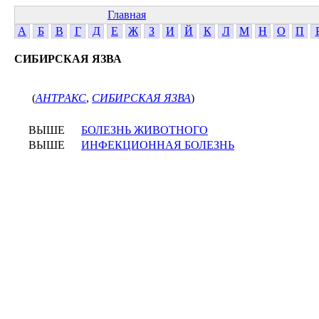
Главная
А
Б
В
Г
Д
Е
Ж
З
И
Й
К
Л
М
Н
О
П
СИБИРСКАЯ ЯЗВА
(
АНТРАКС
,
СИБИРСКАЯ ЯЗВА
)
ВЫШЕ
БОЛЕЗНЬ ЖИВОТНОГО
ВЫШЕ
ИНФЕКЦИОННАЯ БОЛЕЗНЬ