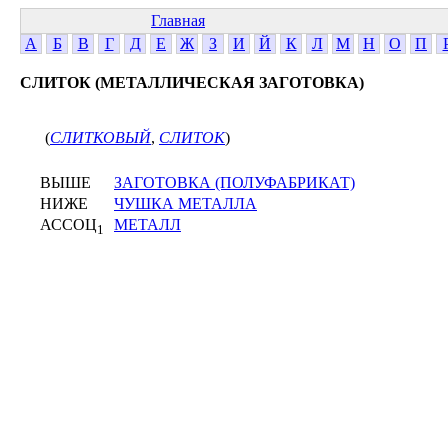
Главная
А
Б
В
Г
Д
Е
Ж
З
И
Й
К
Л
М
Н
О
П
СЛИТОК (МЕТАЛЛИЧЕСКАЯ ЗАГОТОВКА)
(
СЛИТКОВЫЙ
,
СЛИТОК
)
ВЫШЕ
ЗАГОТОВКА (ПОЛУФАБРИКАТ)
НИЖЕ
ЧУШКА МЕТАЛЛА
АССОЦ
МЕТАЛЛ
1