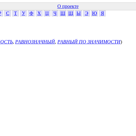
О проекте
Р
С
Т
У
Ф
Х
Ц
Ч
Ш
Щ
Ы
Э
Ю
Я
НОСТЬ
,
РАВНОЗНАЧНЫЙ
,
РАВНЫЙ ПО ЗНАЧИМОСТИ
)