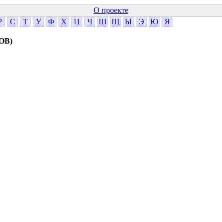
О проекте
Р
С
Т
У
Ф
Х
Ц
Ч
Ш
Щ
Ы
Э
Ю
Я
ОВ)