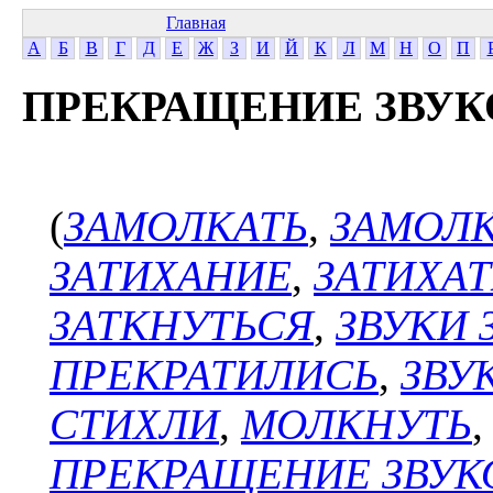
Главная
А
Б
В
Г
Д
Е
Ж
З
И
Й
К
Л
М
Н
О
П
ПРЕКРАЩЕНИЕ ЗВУК
(
ЗАМОЛКАТЬ
,
ЗАМОЛ
ЗАТИХАНИЕ
,
ЗАТИХАТ
ЗАТКНУТЬСЯ
,
ЗВУКИ 
ПРЕКРАТИЛИСЬ
,
ЗВУ
СТИХЛИ
,
МОЛКНУТЬ
ПРЕКРАЩЕНИЕ ЗВУК