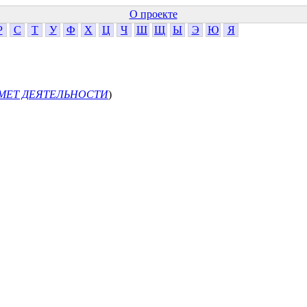
О проекте
Р
С
Т
У
Ф
Х
Ц
Ч
Ш
Щ
Ы
Э
Ю
Я
МЕТ ДЕЯТЕЛЬНОСТИ
)