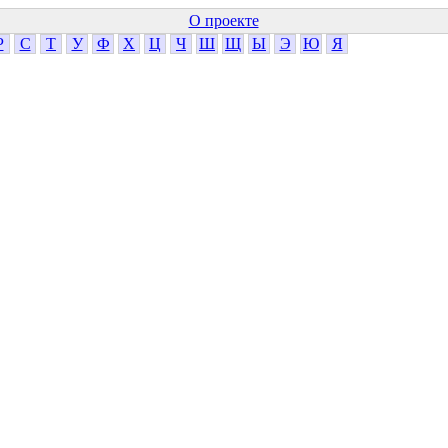
О проекте
Р
С
Т
У
Ф
Х
Ц
Ч
Ш
Щ
Ы
Э
Ю
Я