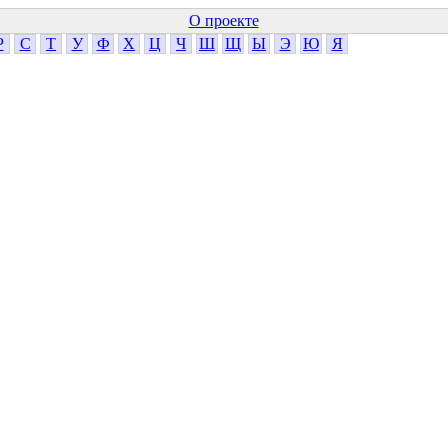
О проекте
Р
С
Т
У
Ф
Х
Ц
Ч
Ш
Щ
Ы
Э
Ю
Я