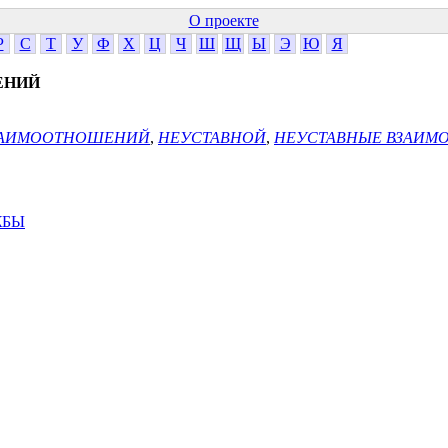
О проекте
Р
С
Т
У
Ф
Х
Ц
Ч
Ш
Щ
Ы
Э
Ю
Я
ЕНИЙ
ВЗАИМООТНОШЕНИЙ
,
НЕУСТАВНОЙ
,
НЕУСТАВНЫЕ ВЗАИ
ЖБЫ