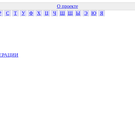
О проекте
Р
С
Т
У
Ф
Х
Ц
Ч
Ш
Щ
Ы
Э
Ю
Я
ЕРАЦИИ