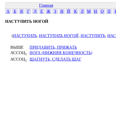
Главная
А
Б
В
Г
Д
Е
Ж
З
И
Й
К
Л
М
Н
О
П
НАСТУПИТЬ НОГОЙ
(
НАСТУПАТЬ
,
НАСТУПАТЬ НОГОЙ
,
НАСТУПИТЬ
,
НАС
ВЫШЕ
ПРИДАВИТЬ, ПРИЖАТЬ
АССОЦ
НОГА (НИЖНЯЯ КОНЕЧНОСТЬ)
1
АССОЦ
ШАГНУТЬ, СДЕЛАТЬ ШАГ
1