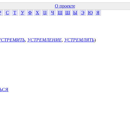
О проекте
Р
С
Т
У
Ф
Х
Ц
Ч
Ш
Щ
Ы
Э
Ю
Я
УСТРЕМИТЬ
,
УСТРЕМЛЕНИЕ
,
УСТРЕМЛЯТЬ
)
ЬСЯ