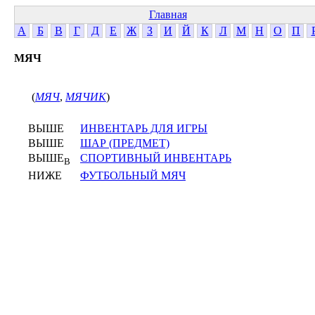
Главная
А
Б
В
Г
Д
Е
Ж
З
И
Й
К
Л
М
Н
О
П
МЯЧ
(
МЯЧ
,
МЯЧИК
)
ВЫШЕ
ИНВЕНТАРЬ ДЛЯ ИГРЫ
ВЫШЕ
ШАР (ПРЕДМЕТ)
ВЫШЕ
СПОРТИВНЫЙ ИНВЕНТАРЬ
В
НИЖЕ
ФУТБОЛЬНЫЙ МЯЧ