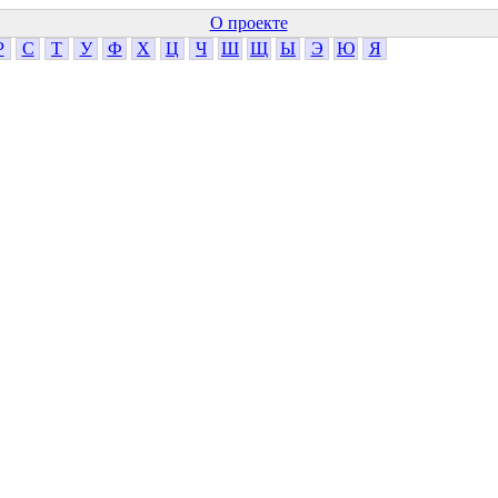
О проекте
Р
С
Т
У
Ф
Х
Ц
Ч
Ш
Щ
Ы
Э
Ю
Я