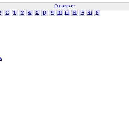
О проекте
Р
С
Т
У
Ф
Х
Ц
Ч
Ш
Щ
Ы
Э
Ю
Я
Ь