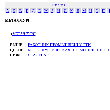
Главная
А
Б
В
Г
Д
Е
Ж
З
И
Й
К
Л
М
Н
О
П
МЕТАЛЛУРГ
(
МЕТАЛЛУРГ
)
ВЫШЕ
РАБОТНИК ПРОМЫШЛЕННОСТИ
ЦЕЛОЕ
МЕТАЛЛУРГИЧЕСКАЯ ПРОМЫШЛЕННОСТ
НИЖЕ
СТАЛЕВАР