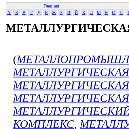
Главная
А
Б
В
Г
Д
Е
Ж
З
И
Й
К
Л
М
Н
О
П
МЕТАЛЛУРГИЧЕСК
(
МЕТАЛЛОПРОМЫШЛ
МЕТАЛЛУРГИЧЕСКАЯ
МЕТАЛЛУРГИЧЕСКАЯ
МЕТАЛЛУРГИЧЕСКА
МЕТАЛЛУРГИЧЕСКИ
КОМПЛЕКС
,
МЕТАЛЛ