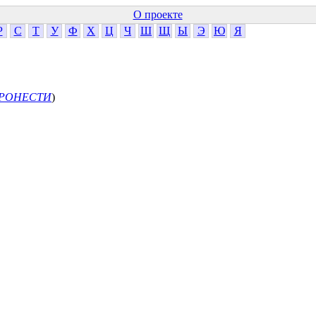
О проекте
Р
С
Т
У
Ф
Х
Ц
Ч
Ш
Щ
Ы
Э
Ю
Я
РОНЕСТИ
)