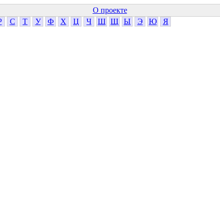
О проекте
Р
С
Т
У
Ф
Х
Ц
Ч
Ш
Щ
Ы
Э
Ю
Я