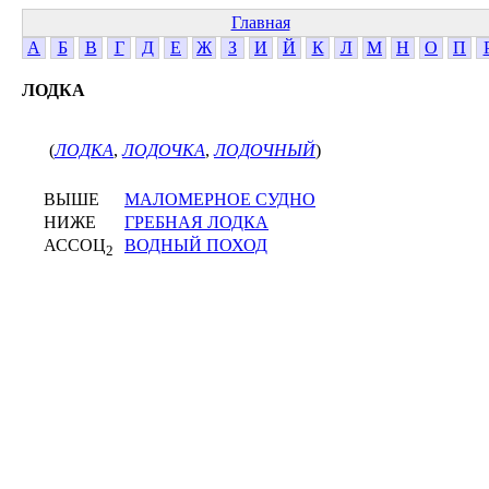
Главная
А
Б
В
Г
Д
Е
Ж
З
И
Й
К
Л
М
Н
О
П
ЛОДКА
(
ЛОДКА
,
ЛОДОЧКА
,
ЛОДОЧНЫЙ
)
ВЫШЕ
МАЛОМЕРНОЕ СУДНО
НИЖЕ
ГРЕБНАЯ ЛОДКА
АССОЦ
ВОДНЫЙ ПОХОД
2