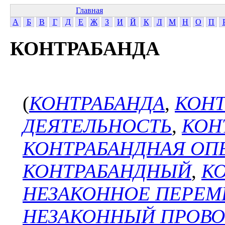
Главная
А
Б
В
Г
Д
Е
Ж
З
И
Й
К
Л
М
Н
О
П
КОНТРАБАНДА
(
КОНТРАБАНДА
,
КОНТ
ДЕЯТЕЛЬНОСТЬ
,
КОН
КОНТРАБАНДНАЯ ОП
КОНТРАБАНДНЫЙ
,
К
НЕЗАКОННОЕ ПЕРЕМ
НЕЗАКОННЫЙ ПРОВО