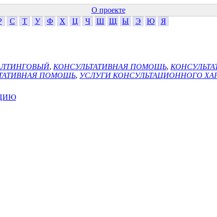
О проекте
Р
С
Т
У
Ф
Х
Ц
Ч
Ш
Щ
Ы
Э
Ю
Я
АЛТИНГОВЫЙ
,
КОНСУЛЬТАТИВНАЯ ПОМОЩЬ
,
КОНСУЛЬТА
ТАТИВНАЯ ПОМОЩЬ
,
УСЛУГИ КОНСУЛЬТАЦИОННОГО ХА
АЦИЮ