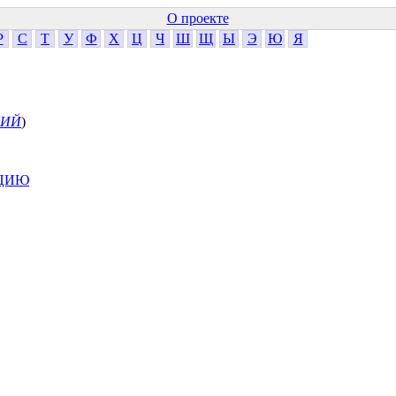
О проекте
Р
С
Т
У
Ф
Х
Ц
Ч
Ш
Щ
Ы
Э
Ю
Я
КИЙ
)
АЦИЮ