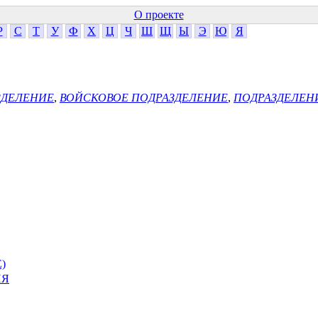
О проекте
Р
С
Т
У
Ф
Х
Ц
Ч
Ш
Щ
Ы
Э
Ю
Я
ЗДЕЛЕНИЕ
,
ВОЙСКОВОЕ ПОДРАЗДЕЛЕНИЕ
,
ПОДРАЗДЕЛЕН
)
ИЯ