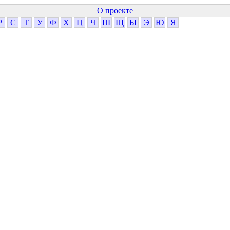
О проекте
Р
С
Т
У
Ф
Х
Ц
Ч
Ш
Щ
Ы
Э
Ю
Я